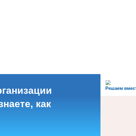
рганизации
Решаем вмес
наете, как