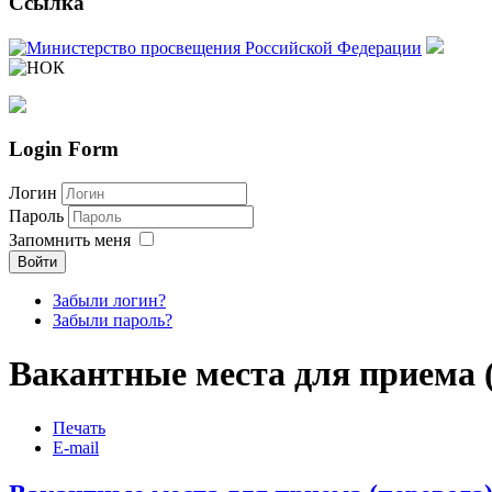
Ссылка
Login Form
Логин
Пароль
Запомнить меня
Войти
Забыли логин?
Забыли пароль?
Вакантные места для приема 
Компоненты, модули, шаблоны и другие
Расширения Joomla
Печать
E-mail