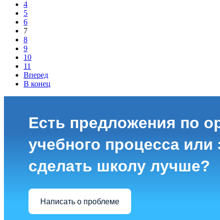
4
5
6
7
8
9
10
11
Вперед
В конец
Есть предложения по о
учебного процесса или з
сделать школу лучше?
Написать о проблеме