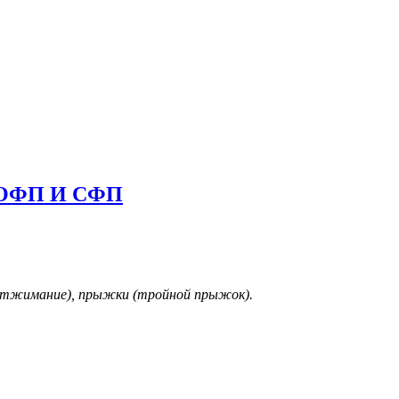
, ОФП И СФП
(отжимание), прыжки (тройной прыжок).