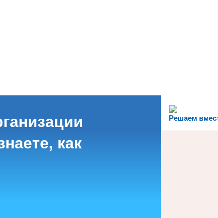
рганизации
Решаем вмес
наете, как