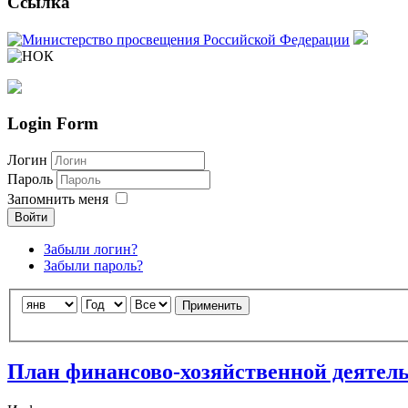
Ссылка
Login Form
Логин
Пароль
Запомнить меня
Войти
Забыли логин?
Забыли пароль?
Joomla модули на
http://joomla3x.ru
и компоненты.
Применить
План финансово-хозяйственной деятель