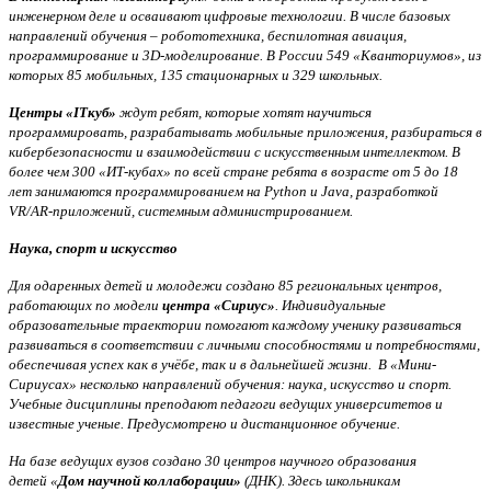
инженерном деле и осваивают цифровые технологии. В числе базовых
направлений обучения – робототехника, беспилотная авиация,
программирование и 3D-моделирование. В России 549 «Кванториумов», из
которых 85 мобильных, 135 стационарных и 329 школьных.
Центры «ITкуб»
ждут ребят, которые хотят научиться
программировать, разрабатывать мобильные приложения, разбираться в
кибербезопасности и взаимодействии с искусственным интеллектом. В
более чем 300 «ИТ-кубах» по всей стране ребята в возрасте от 5 до 18
лет занимаются программированием на Python и Java, разработкой
VR/AR-приложений, системным администрированием.
Наука, спорт и искусство
Для одаренных детей и молодежи создано 85 региональных центров,
работающих по модели
центра «Сириус»
. Индивидуальные
образовательные траектории помогают каждому ученику развиваться
развиваться в соответствии с личными способностями и потребностями,
обеспечивая успех как в учёбе, так и в дальнейшей жизни. В «Мини-
Сириусах» несколько направлений обучения: наука, искусство и спорт.
Учебные дисциплины преподают педагоги ведущих университетов и
известные ученые. Предусмотрено и дистанционное обучение.
На базе ведущих вузов создано 30 центров научного образования
детей «
Дом научной коллаборации»
(ДНК). Здесь школьникам