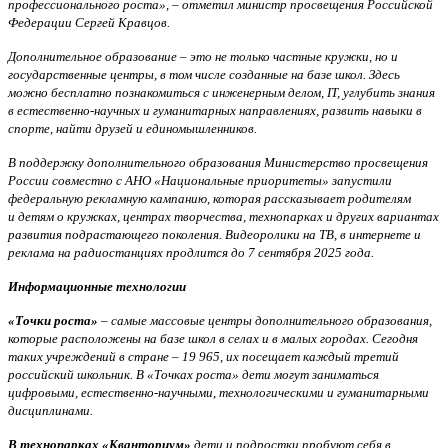
профессионального роста», – отметил министр просвещения Российской
Федерации Сергей Кравцов.
Дополнительное образование – это не только частные кружки, но и
государственные центры, в том числе созданные на базе школ. Здесь
можно бесплатно познакомиться с инженерным делом, IT, углубить знания
в естественно-научных и гуманитарных направлениях, развить навыки в
спорте, найти друзей и единомышленников.
В поддержку дополнительного образования Министерство просвещения
России совместно с АНО «Национальные приоритеты» запустили
федеральную рекламную кампанию, которая рассказывает родителям
и детям о кружках, центрах творчества, технопарках и других вариантах
развития подрастающего поколения. Видеоролики на ТВ, в интернете и
реклама на радиостанциях продлится до 7 сентября 2025 года.
Информационные технологии
«Точки роста»
– самые массовые центры дополнительного образования,
которые расположены на базе школ в селах и в малых городах. Сегодня
таких учреждений в стране – 19 965, их посещает каждый третий
российский школьник. В «Точках роста» дети могут заниматься
цифровыми, естественно-научными, технологическими и гуманитарными
дисциплинами.
В технопарках «Кванториум»
дети и подростки пробуют себя в