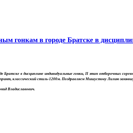
ым гонкам в городе Братске в дисципл
 Братске в дисциплине индивидуальные гонки, II этап отборочных соре
 спринт, классический стиль-1200м. Поздравляем Мишустову Лилию занявш
онид Владиславович.