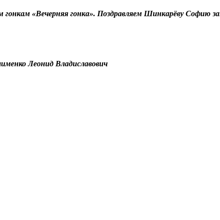
м гонкам «Вечерняя гонка». Поздравляем Шинкарёву Софию з
лименко Леонид Владиславович