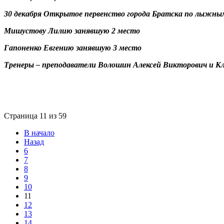
30 декабря Открытое первенство города Братска по лыжны
Мишустову Лилию занявшую 2 место
Гапоненко Евгению занявшую 3 место
Тренеры – преподаватели Волошин Алексей Викторович и К
Страница 11 из 59
В начало
Назад
6
7
8
9
10
11
12
13
14