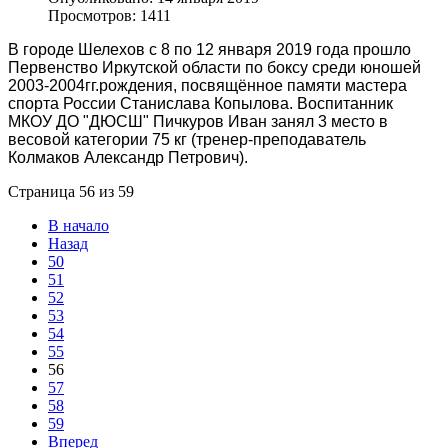
Просмотров: 1411
В городе Шелехов с 8 по 12 января 2019 года прошло
Первенство Иркутской области по боксу среди юношей
2003-2004гг.рождения, посвящённое памяти мастера
спорта России Станислава Копылова. Воспитанник
МКОУ ДО "ДЮСШ" Пичкуров Иван занял 3 место в
весовой категории 75 кг (тренер-преподаватель
Колмаков Александр Петрович).
Страница 56 из 59
В начало
Назад
50
51
52
53
54
55
56
57
58
59
Вперед