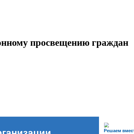
онному просвещению граждан
рганизации
Решаем вмес