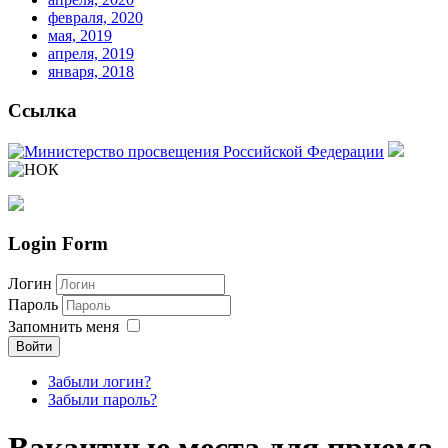
февраля, 2020
мая, 2019
апреля, 2019
января, 2018
Ссылка
Login Form
Логин
Пароль
Запомнить меня
Войти
Забыли логин?
Забыли пароль?
Скачать
бесплатные шаблоны Joomla